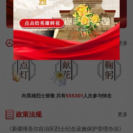
云祭奠
更多
/>
向英雄烈士致敬 共有
555301
人次参与悼念
政策法规
更多
《新疆维吾尔自治区烈士纪念设施保护管理办法》