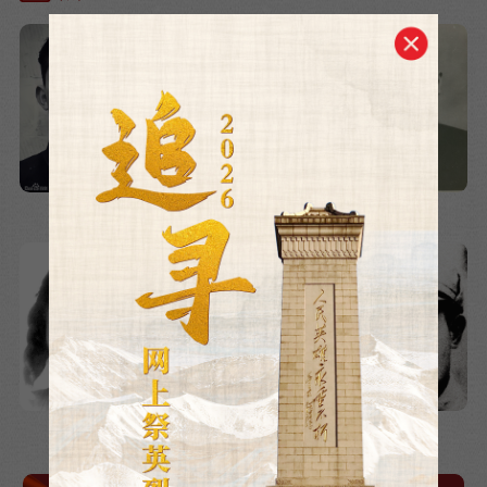
邓发
毛泽民
乔国桢
杨拯陆
司马义·买买提
罗少伟