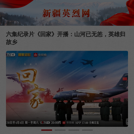
六集纪录片《回家》开播：山河已无恙，英雄归
2
故乡
活